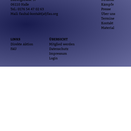
06110 Halle
Kämpfe
Tel.: 0176 54 47 02 63
Presse
Mail: fauhal-kontakt(at)fau.org
Über uns
Termine
Kontakt
Material
LINKS
ÜBERSICHT
Direkte Aktion
Mitglied werden
FAU
Datenschutz
Impressum
Login