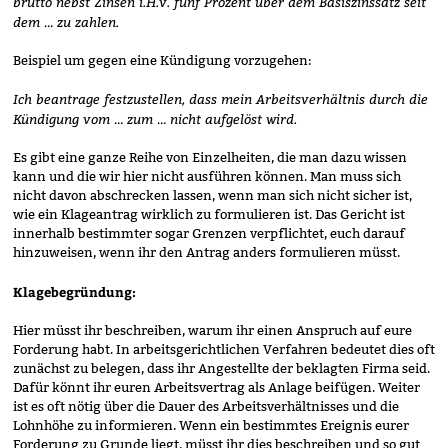
brutto nebst Zinsen i.H.v.
fünf Prozent
über dem Basiszinssatz seit
dem … zu zahlen.
Beispiel um gegen eine Kündigung vorzugehen:
Ich beantrage festzustellen, dass mein Arbeitsverhältnis durch die
Kündigung vom … zum … nicht aufgelöst wird.
Es gibt eine ganze Reihe von Einzelheiten, die man dazu wissen
kann und die wir hier nicht ausführen können. Man muss sich
nicht davon abschrecken lassen, wenn man sich nicht sicher ist,
wie ein Klageantrag wirklich zu formulieren ist. Das Gericht ist
innerhalb bestimmter sogar Grenzen verpflichtet, euch darauf
hinzuweisen, wenn ihr den Antrag anders formulieren müsst.
Klagebegründung:
Hier müsst ihr beschreiben, warum ihr einen Anspruch auf eure
Forderung habt. In arbeitsgerichtlichen Verfahren bedeutet dies oft
zunächst zu belegen, dass ihr Angestellte der beklagten Firma seid.
Dafür könnt ihr euren Arbeitsvertrag als Anlage beifügen. Weiter
ist es oft nötig über die Dauer des Arbeitsverhältnisses und die
Lohnhöhe zu informieren. Wenn ein bestimmtes Ereignis eurer
Forderung zu Grunde liegt, müsst ihr dies beschreiben und so gut