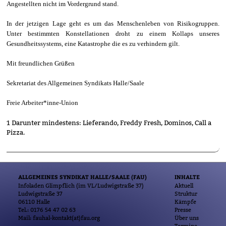
Angestellten nicht im Vordergrund stand.
In der jetzigen Lage geht es um das Menschenleben von Risikogruppen.
Unter bestimmten
Konstellationen
droht zu einem Kollaps unseres
Gesundheitssystems, eine Katastrophe die es zu verhindern gilt.
Mit freundlichen Grüßen
Sekretariat des Allgemeinen Syndikats Halle/Saale
Freie Arbeiter*inne-Union
1
Darunter mindestens: Lieferando, Freddy Fresh, Dominos, Call a
Pizza.
ALLGEMEINES SYNDIKAT HALLE/SAALE (FAU)
INHALTE
Infoladen Glimpflich (im VL/Ludwigstraße 37)
Aktuell
Ludwigstraße 37
Struktur
06110 Halle
Kämpfe
Tel.: 0176 54 47 02 63
Presse
Mail: fauhal-kontakt(at)fau.org
Über uns