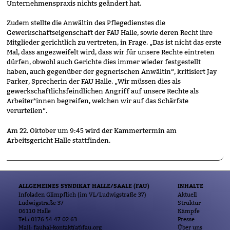
Unternehmenspraxis nichts geändert hat.
Zudem stellte die Anwältin des Pflegedienstes die
Gewerkschaftseigenschaft der FAU Halle, sowie deren Recht ihre
Mitglieder gerichtlich zu vertreten, in Frage. „Das ist nicht das erste
Mal, dass angezweifelt wird, dass wir für unsere Rechte eintreten
dürfen, obwohl auch Gerichte dies immer wieder festgestellt
haben, auch gegenüber der gegnerischen Anwältin“, kritisiert Jay
Parker, Sprecherin der FAU Halle. „Wir müssen dies als
gewerkschaftlichsfeindlichen Angriff auf unsere Rechte als
Arbeiter*innen begreifen, welchen wir auf das Schärfste
verurteilen“.
Am 22. Oktober um 9:45 wird der Kammertermin am
Arbeitsgericht Halle stattfinden.
ALLGEMEINES SYNDIKAT HALLE/SAALE (FAU)
INHALTE
Infoladen Glimpflich (im VL/Ludwigstraße 37)
Aktuell
Ludwigstraße 37
Struktur
06110 Halle
Kämpfe
Tel.: 0176 54 47 02 63
Presse
Mail: fauhal-kontakt(at)fau.org
Über uns