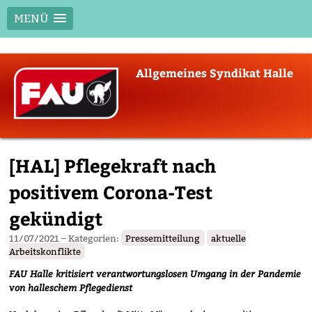
MENÜ
Skip
Allgemeines Syndikat Halle
to
content
[HAL] Pflegekraft nach
positivem Corona-Test
gekündigt
11/07/2021
– Kategorien:
Pressemitteilung
aktuelle
Arbeitskonflikte
FAU Halle kritisiert verantwortungslosen Umgang in der Pandemie
von halleschem Pflegedienst