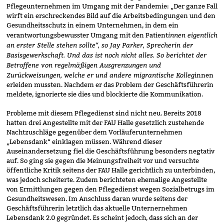
Pflegeunternehmen im Umgang mit der Pandemie: „Der ganze Fall
wirft ein erschreckendes Bild auf die Arbeitsbedingungen und den
Gesundheitsschutz in einem Unternehmen, in dem ein
innen eigentlich
verantwortungsbewusster Umgang mit den Patient
an erster Stelle stehen sollte“, so Jay Parker, Sprecherin der
Basisgewerkschaft. Und das ist noch nicht alles. So berichtet der
Betroffene von regelmäßigen Ausgrenzungen und
Zurückweisungen, welche er und andere migrantische Kolleg
innen
erleiden mussten. Nachdem er das Problem der Geschäftsführerin
meldete, ignorierte sie dies und blockierte die Kommunikation.
Probleme mit diesem Pflegedienst sind nicht neu. Bereits 2018
hatten drei Angestellte mit der FAU Halle gesetzlich zustehende
Nachtzuschläge gegenüber dem Vorläuferunternehmen
„Lebensdank“ einklagen müssen. Während dieser
Auseinandersetzung fiel die Geschäftsführung besonders negtativ
auf. So ging sie gegen die Meinungsfreiheit vor und versuchte
öffentliche Kritik seitens der FAU Halle gerichtlich zu unterbinden,
was jedoch scheiterte. Zudem berichteten ehemalige Angestellte
von Ermittlungen gegen den Pflegedienst wegen Sozialbetrugs im
Gesundheitswesen. Im Anschluss daran wurde seitens der
Geschäftsführerin letztlich das aktuelle Unternernehmen
Lebensdank 2.0 gegründet. Es scheint jedoch, dass sich an der