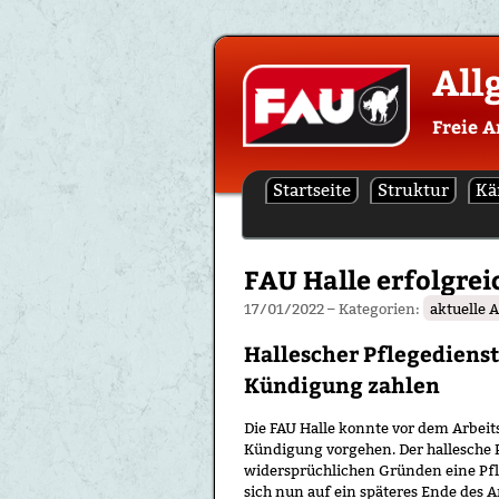
Skip
All
to
content
Freie A
Startseite
Struktur
Kä
FAU Halle erfolgre
17/01/2022
– Kategorien:
aktuelle 
Hallescher Pflegediens
Kündigung zahlen
Die FAU Halle konnte vor dem Arbeit
Kündigung vorgehen. Der hallesche 
widersprüchlichen Gründen eine Pfl
sich nun auf ein späteres Ende des