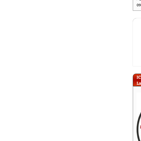
09
IC
L