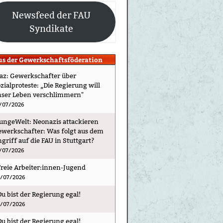
Newsfeed der FAU
Syndikate
us der Gewerkschaftsföderation
taz: Gewerkschafter über
zialproteste: „Die Regierung will
nser Leben verschlimmern"
/07/2026
jungeWelt: Neonazis attackieren
werkschafter: Was folgt aus dem
griff auf die FAU in Stuttgart?
/07/2026
Freie Arbeiter:innen-Jugend
/07/2026
Du bist der Regierung egal!
/07/2026
Du bist der Regierung egal!