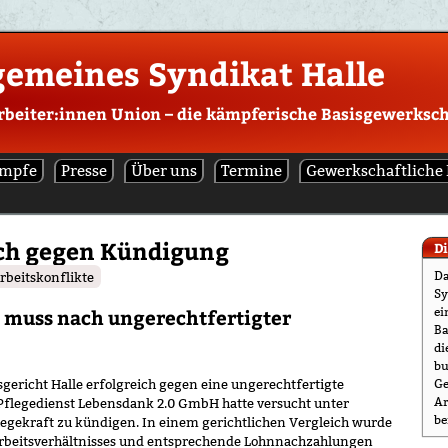
gemeines Syndikat Halle
rbeiter:innen Union – die kämpferische Basisgewerksch
mpfe
Presse
Über uns
Termine
Gewerkschaftliche
ich gegen Kündigung
D
Da
Arbeitskonflikte
Sy
ei
t muss nach ungerechtfertigter
Ba
di
bu
Ge
sgericht Halle erfolgreich gegen eine ungerechtfertigte
Ar
Pflegedienst Lebensdank 2.0 GmbH hatte versucht unter
be
egekraft zu kündigen. In einem gerichtlichen Vergleich wurde
 Arbeitsverhältnisses und entsprechende Lohnnachzahlungen