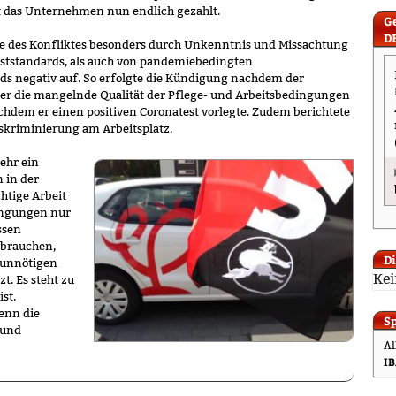
t das Unternehmen nun endlich gezahlt.
G
D
e des Konfliktes besonders durch Unkenntnis und Missachtung
eststandards, als auch von pandemiebedingten
s negativ auf. So erfolgte die Kündigung nachdem der
ber die mangelnde Qualität der Pflege- und Arbeitsbedingungen
hdem er einen positiven Coronatest vorlegte. Zudem berichtete
iskriminierung am Arbeitsplatz.
ehr ein
 in der
htige Arbeit
ingungen nur
ssen
 brauchen,
D
 unnötigen
Kei
t. Es steht zu
ist.
enn die
S
 und
Al
IB