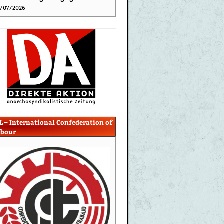
/07/2026
L – International Confederation of
abour