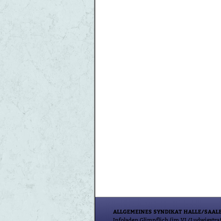
ALLGEMEINES SYNDIKAT HALLE/SAALE
Infoladen Glimpflich (im VL/Ludwigstra