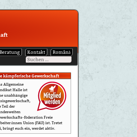
aft
 Beratung
Kontakt
Română
ie kämpferische Gewerkschaft
s Allgemeine
ndikat Halle ist
ne un­abhängige
sis­gewerkschaft,
e Teil der
ndesweiten
werkschafts-föderation Freie
beiter:innen Union (FAU) ist. Tretet
i, bringt euch ein, werdet aktiv.