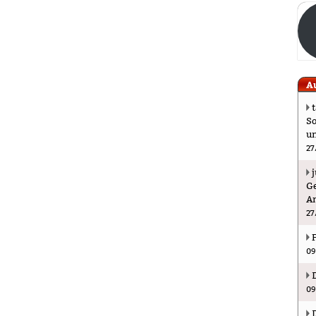
A
So
u
27
Ge
An
27
09
09