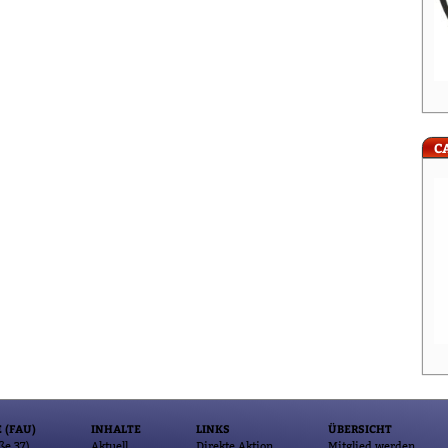
CA
 (FAU)
INHALTE
LINKS
ÜBERSICHT
ße 37)
Aktuell
Direkte Aktion
Mitglied werden